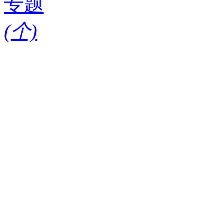
专题
(
个)
请输入搜索关键词
红酒知识
酒款
酒庄