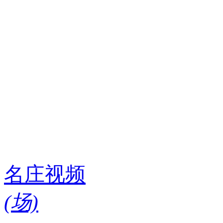
名庄视频
(
场)