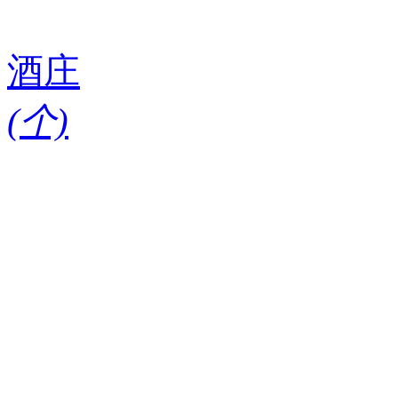
酒庄
(
个)