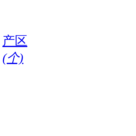
产区
(
个)