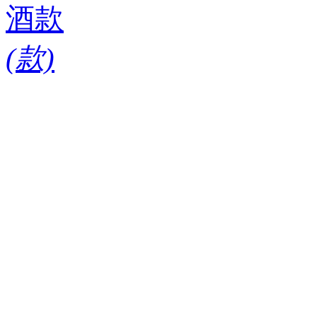
酒款
(
款)