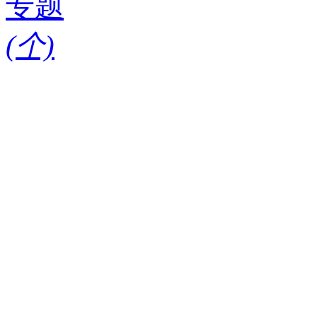
专题
(
个)
请输入搜索关键词
红酒知识
酒款
酒庄