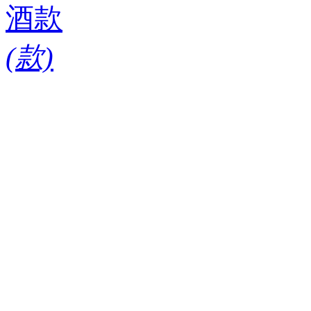
酒款
(
款)