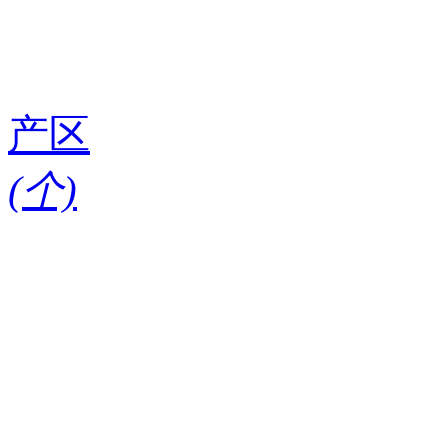
产区
(
个)