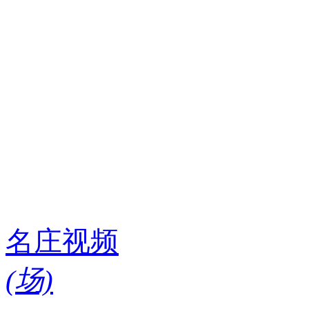
名庄视频
(
场)