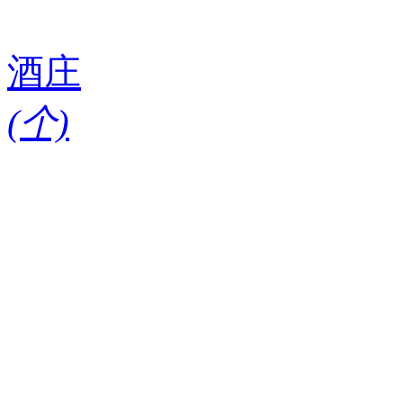
酒庄
(
个)