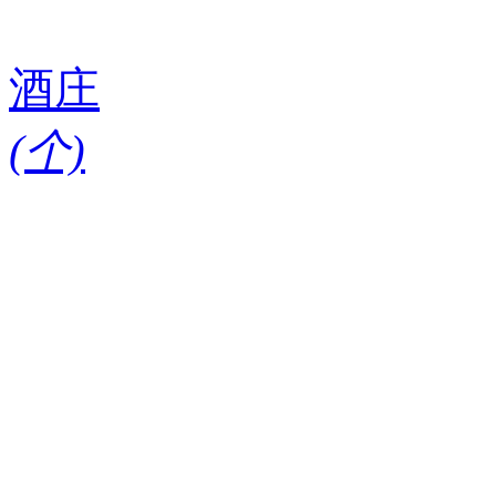
酒庄
(
个)