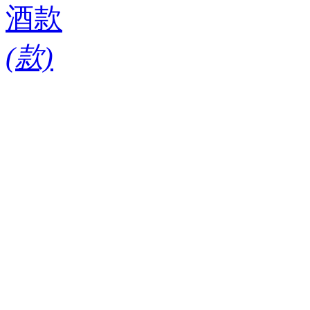
酒款
(
款)