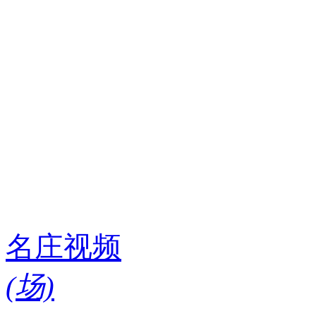
名庄视频
(
场)