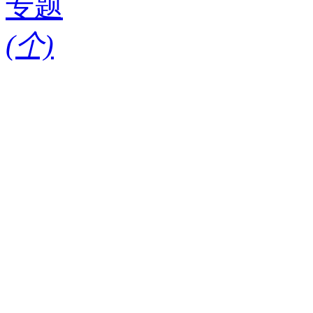
专题
(
个)
请输入搜索关键词
红酒知识
酒款
酒庄