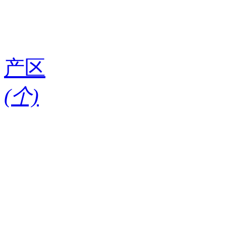
产区
(
个)