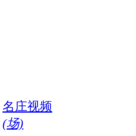
名庄视频
(
场)