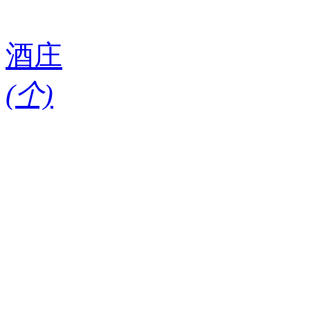
酒庄
(
个)