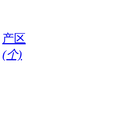
产区
(
个)