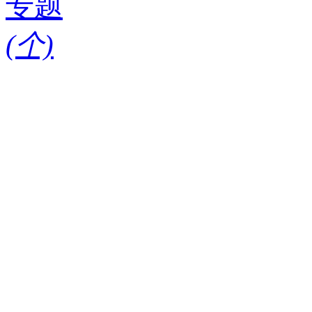
专题
(
个)
请输入搜索关键词
红酒知识
酒款
酒庄