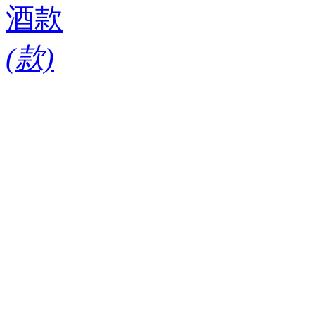
酒款
(
款)