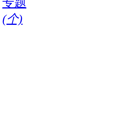
专题
(
个)
请输入搜索关键词
红酒知识
酒款
酒庄