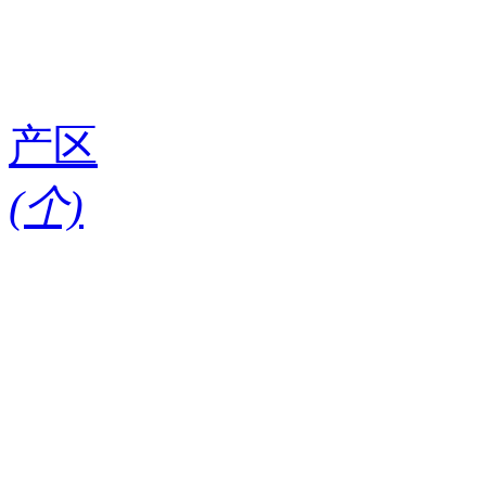
产区
(
个)