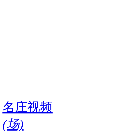
名庄视频
(
场)