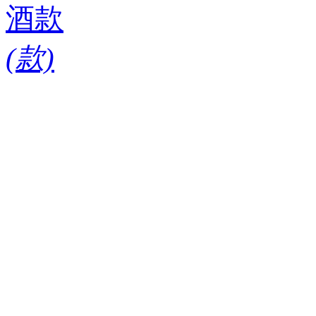
酒款
(
款)