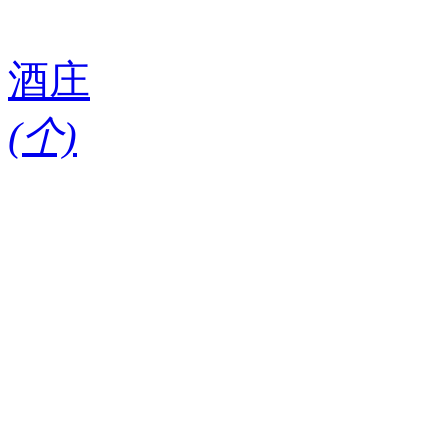
酒庄
(
个)