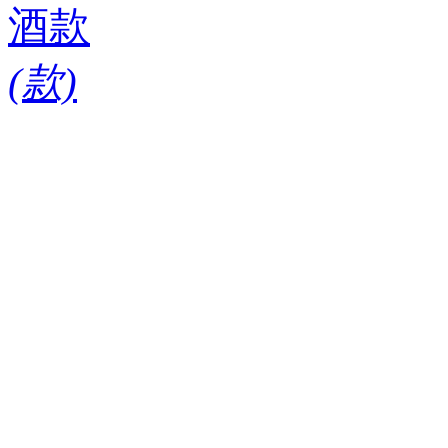
酒款
(
款)