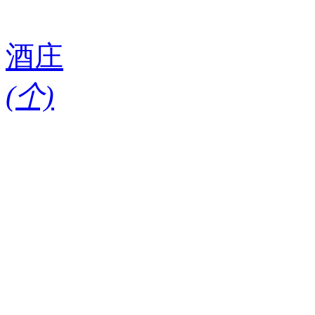
酒庄
(
个)