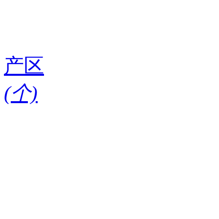
产区
(
个)