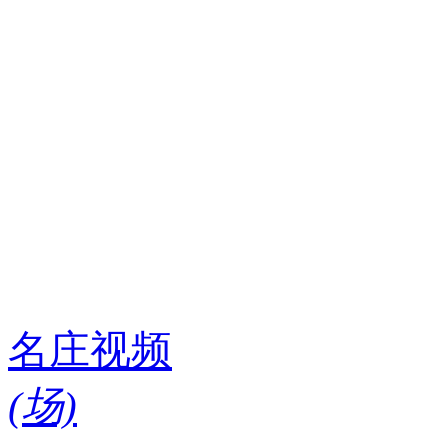
名庄视频
(
场)