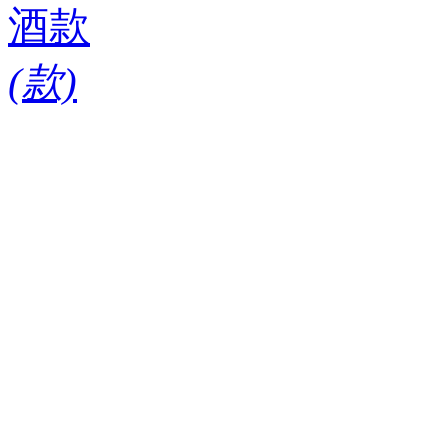
酒款
(
款)