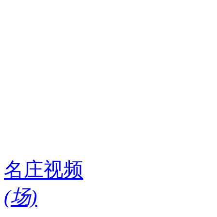
名庄视频
(
场)