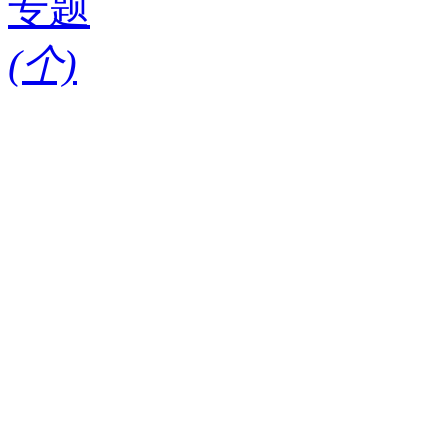
专题
(
个)
请输入搜索关键词
红酒知识
酒款
酒庄