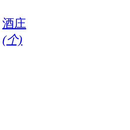
酒庄
(
个)