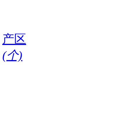
产区
(
个)