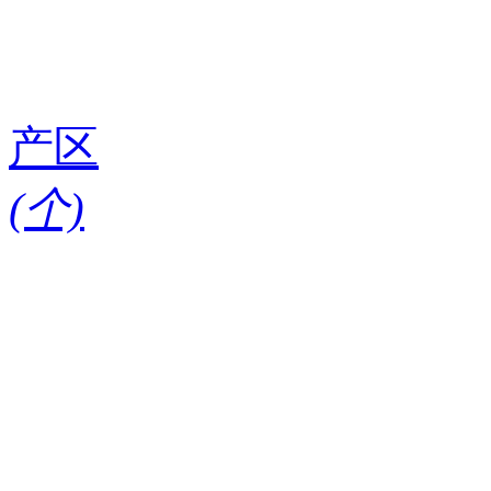
产区
(
个)