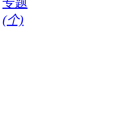
专题
(
个)
请输入搜索关键词
红酒知识
酒款
酒庄