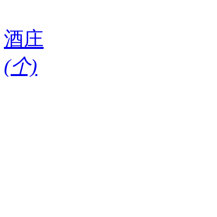
酒庄
(
个)