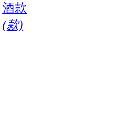
酒款
(
款)