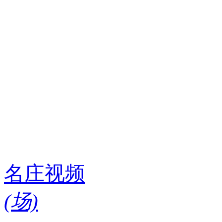
名庄视频
(
场)