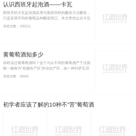
认识西班牙起泡酒——卡瓦
西班牙的卡瓦起泡酒采用与香槟同样的酿造方法酿造，
只是采用不同的葡萄品种酿造而已。本文带您认识卡瓦
起泡酒，体会这种散发着西班牙斗牛士般的激情。
浏览次数：105211
黄葡萄酒知多少
你听说过黄葡萄酒吗？这个与众不同的葡萄酒产于法国
唯一被称为“有颜色产区”的汝拉产区，由一种叫萨瓦涅
的白葡萄品种酿制而成，它具有很强的陈年能力，一般
浏览次数：36642
至少要陈酿6年以上才能够装瓶。
初学者应该了解的10种不“苦”葡萄酒