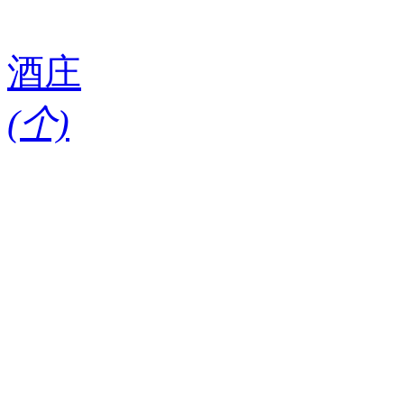
酒庄
(
个)