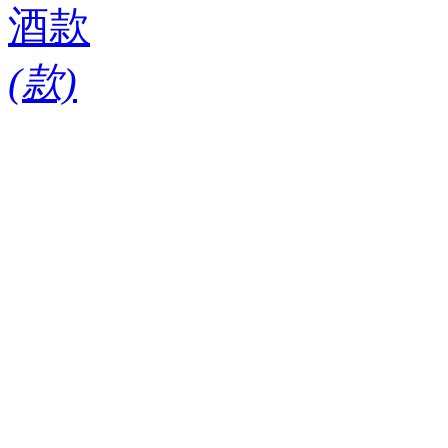
酒款
(
款)