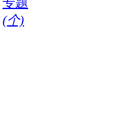
专题
(
个)
请输入搜索关键词
红酒知识
酒款
酒庄