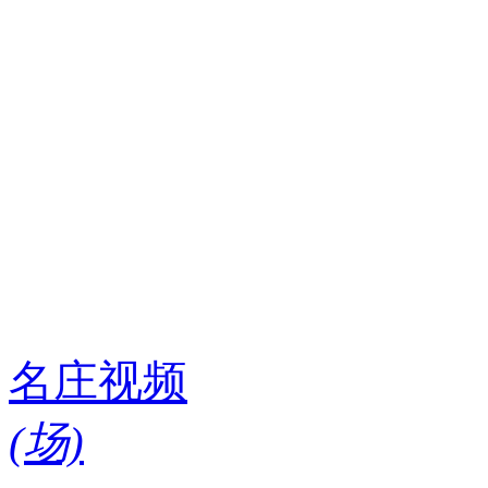
名庄视频
(
场)