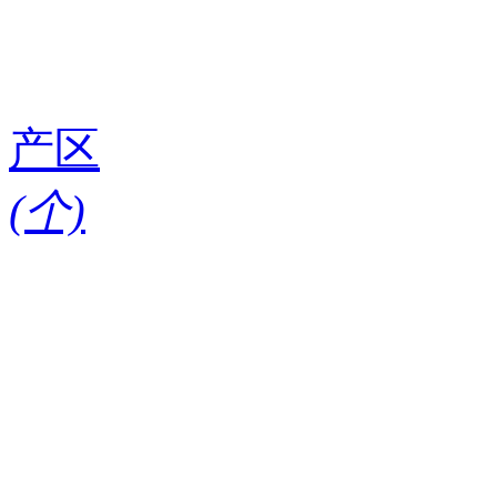
产区
(
个)