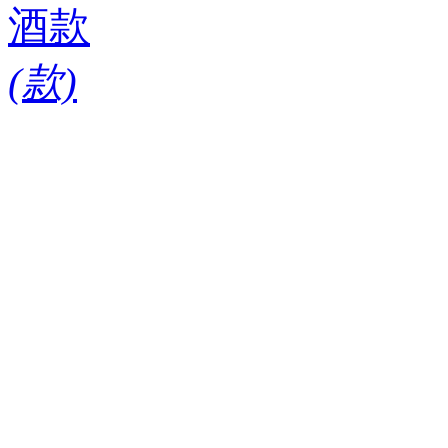
酒款
(
款)