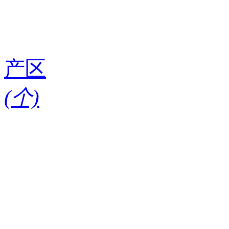
产区
(
个)