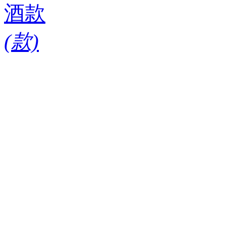
酒款
(
款)