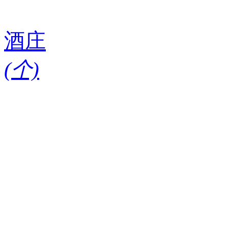
酒庄
(
个)