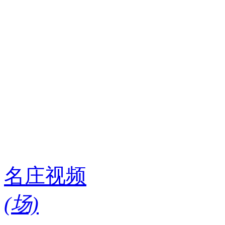
名庄视频
(
场)