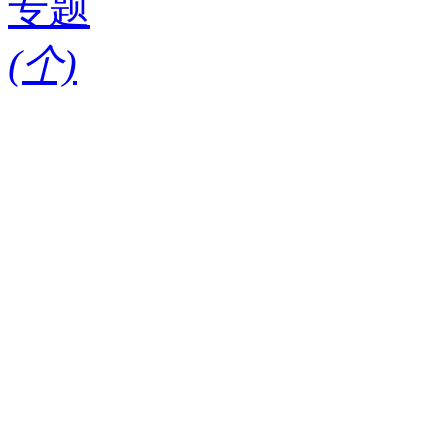
专题
(
个)
请输入搜索关键词
红酒知识
酒款
酒庄