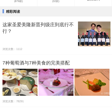
(879款)
(32款)
精彩阅读
这家圣爱美隆新晋列级庄到底行不
行？
浏览次数：1112
7种葡萄酒与7种美食的完美搭配
浏览次数：78291