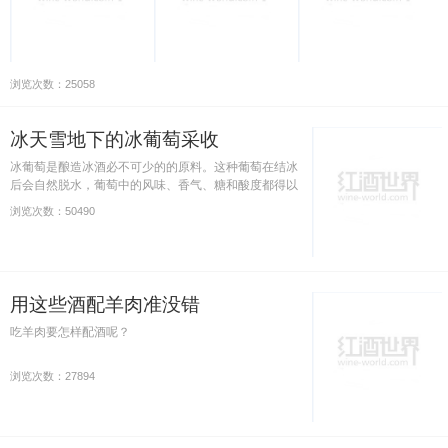
浏览次数：25058
冰天雪地下的冰葡萄采收
冰葡萄是酿造冰酒必不可少的的原料。这种葡萄在结冰
后会自然脱水，葡萄中的风味、香气、糖和酸度都得以
浓缩，经人工采摘后便能酿制成融汇了葡萄甘甜和冬雪
浏览次数：50490
清冽的冰酒。那冰葡萄一般是什么时候采摘？采摘温度
又是多少呢？
用这些酒配羊肉准没错
吃羊肉要怎样配酒呢？
浏览次数：27894