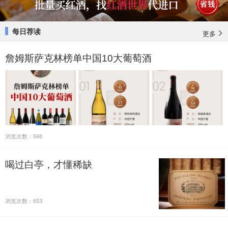
每日荐读
更多
詹姆斯萨克林榜单中国10大葡萄酒
浏览次数：568
喝过白亭，才懂稀缺
浏览次数：653