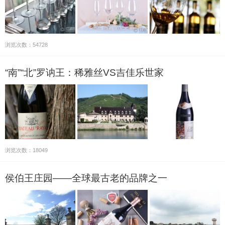
浏览次数：54728
“南”“北”罗讷王：稀雅丝VS吉佳乐世家
浏览次数：18049
侯伯王庄园——全球最古老的品牌之一