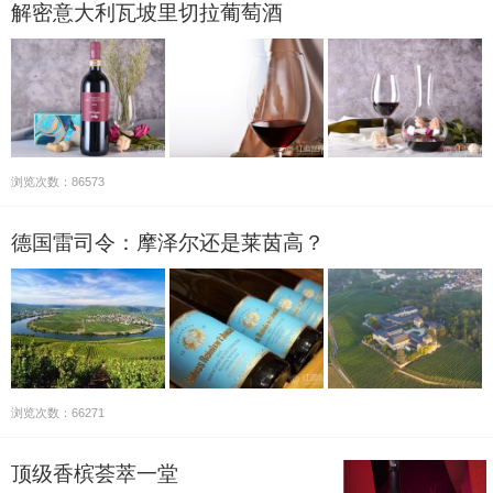
解密意大利瓦坡里切拉葡萄酒
浏览次数：86573
德国雷司令：摩泽尔还是莱茵高？
浏览次数：66271
顶级香槟荟萃一堂