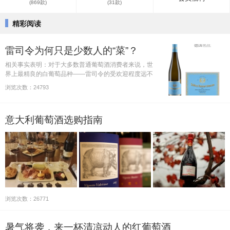
(869款)
(31款)
精彩阅读
雷司令为何只是少数人的“菜”？
相关事实表明：对于大多数普通葡萄酒消费者来说，世
界上最精良的白葡萄品种——雷司令的受欢迎程度远不
及霞多丽。只有少数的葡萄酒爱好者对雷司令尤为钟
浏览次数：24793
情。这究竟是什么原因呢？
意大利葡萄酒选购指南
浏览次数：26771
暑气将袭，来一杯清凉动人的红葡萄酒