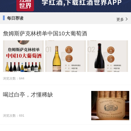
每日荐读
更多
詹姆斯萨克林榜单中国10大葡萄酒
浏览次数：644
喝过白亭，才懂稀缺
浏览次数：691