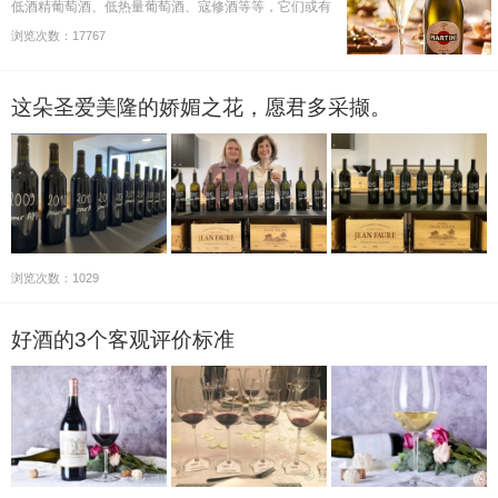
低酒精葡萄酒、低热量葡萄酒、寇修酒等等，它们或有
着别样的酿造过程，或有着特殊的医疗用途，抑或还有
浏览次数：17767
着宗教用途，本文将为您盘点这些特别的葡萄酒。
这朵圣爱美隆的娇媚之花，愿君多采撷。
浏览次数：1029
好酒的3个客观评价标准