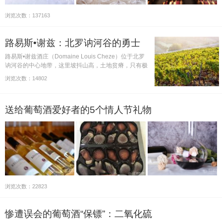
浏览次数：137163
路易斯•谢兹：北罗讷河谷的勇士
路易斯•谢兹酒庄（Domaine Louis Cheze）位于北罗
讷河谷的中心地带，这里坡抖山高，土地贫瘠，只有极
富冒险精神的酿酒师才能发掘出其惊人的潜力，而路易
浏览次数：14802
斯•谢兹恰恰是他们之中的佼佼者。
送给葡萄酒爱好者的5个情人节礼物
浏览次数：22823
惨遭误会的葡萄酒“保镖”：二氧化硫