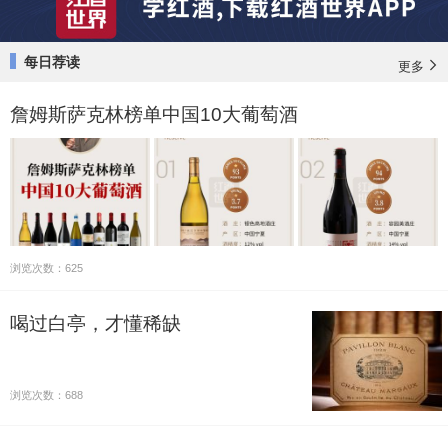
每日荐读
更多
詹姆斯萨克林榜单中国10大葡萄酒
浏览次数：625
喝过白亭，才懂稀缺
浏览次数：688