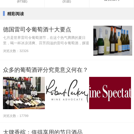
(873款)
(31款)
精彩阅读
德国雷司令葡萄酒十大要点
七月是世界雷司令葡萄酒节，在这个热气腾腾的夏日
里，喝一杯冰凉清爽、芬芳四溢的雷司令葡萄酒，摒退
一身的暑气。
浏览次数：32326
众多的葡萄酒评分究竟意义何在？
浏览次数：17799
大牌香槟：值得享用的节日酒品