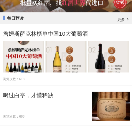
每日荐读
更多
詹姆斯萨克林榜单中国10大葡萄酒
浏览次数：618
喝过白亭，才懂稀缺
浏览次数：688