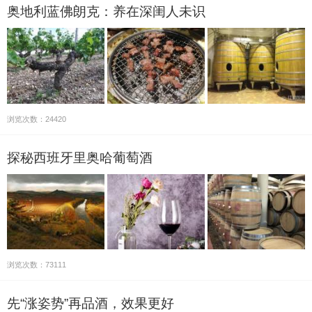
奥地利蓝佛朗克：养在深闺人未识
浏览次数：24420
探秘西班牙里奥哈葡萄酒
浏览次数：73111
先“涨姿势”再品酒，效果更好