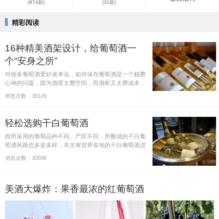
(874款)
(31款)
精彩阅读
16种精美酒架设计，给葡萄酒一
个“安身之所”
对很多葡萄酒爱好者来说，如何保存葡萄酒是一个颇费
心神的问题，因为酒窖太费空间，而酒柜又太费成本，
这个时候，怎么办呢？其实，葡萄酒不一定要放在专业
浏览次数：38129
的酒窖或者酒柜里，为了节约成本，只要购买一个酒
架，然后把它放在避光…
轻松选购干白葡萄酒
因所采用的葡萄品种不同、产区不同，所酿成的干白葡
萄酒风格也多姿多样，本文将世界各地的干白葡萄酒进
行一个大致的分类，整理出一份简单又轻松的干白葡萄
浏览次数：30598
酒选购单，方便读者参考。
美酒大爆炸：果香最浓的红葡萄酒