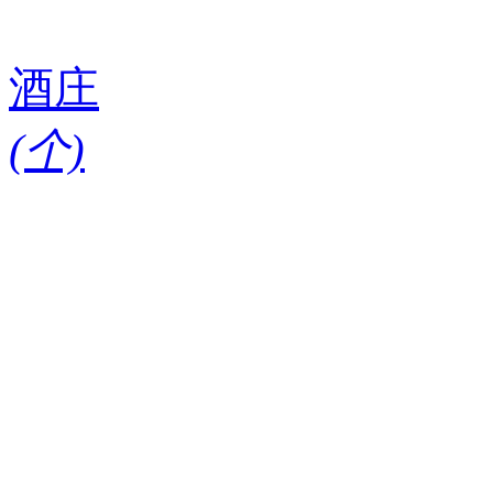
酒庄
(
个)