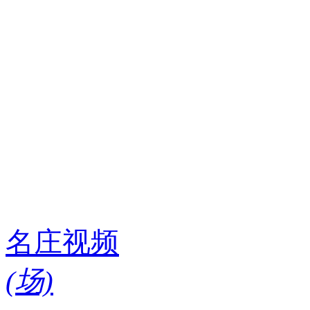
名庄视频
(
场)