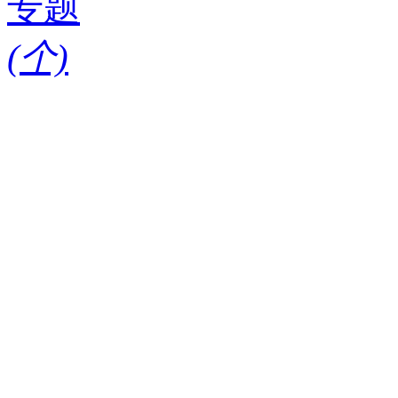
专题
(
个)
请输入搜索关键词
红酒知识
酒款
酒庄