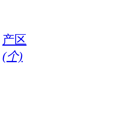
产区
(
个)