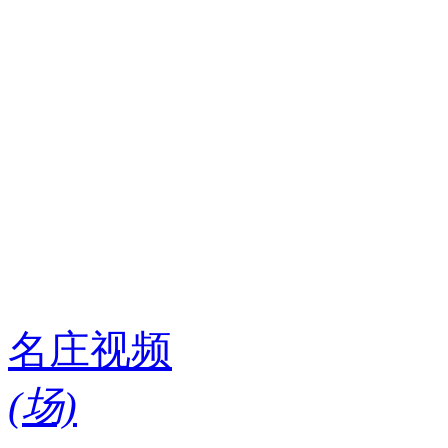
名庄视频
(
场)