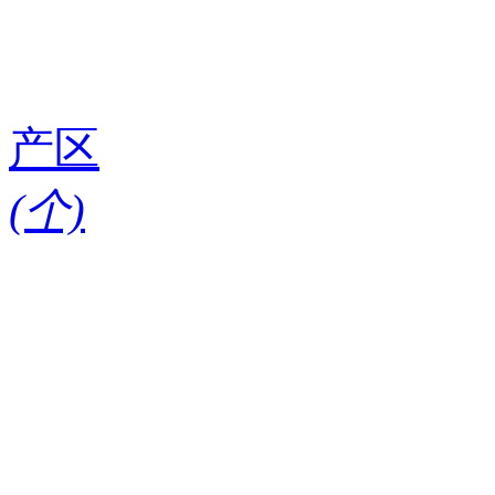
产区
(
个)