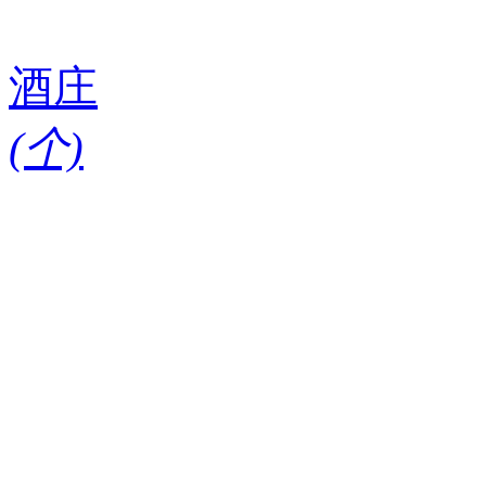
酒庄
(
个)