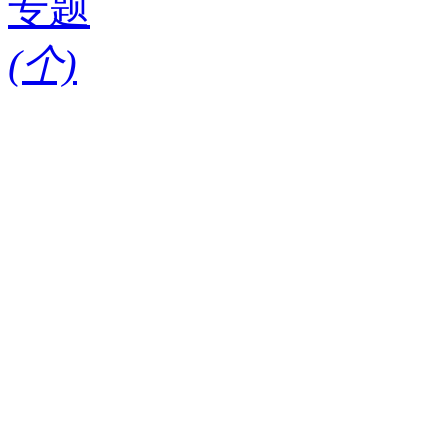
专题
(
个)
请输入搜索关键词
红酒知识
酒款
酒庄