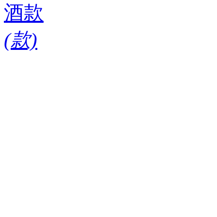
酒款
(
款)