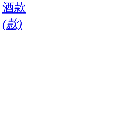
酒款
(
款)