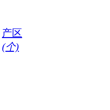
产区
(
个)