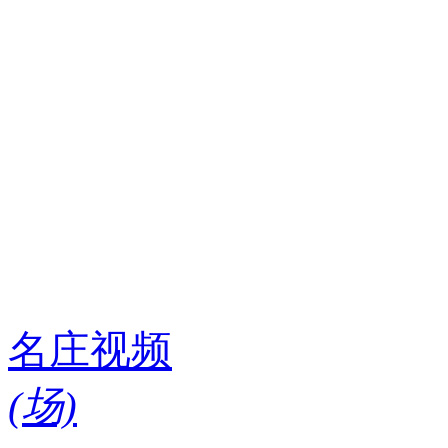
名庄视频
(
场)