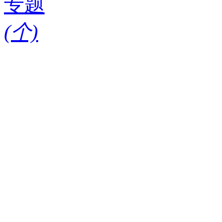
专题
(
个)
请输入搜索关键词
红酒知识
酒款
酒庄