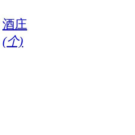
酒庄
(
个)