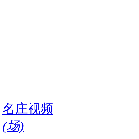
名庄视频
(
场)