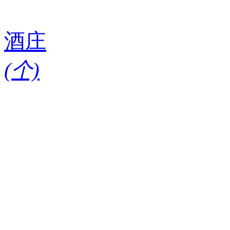
酒庄
(
个)