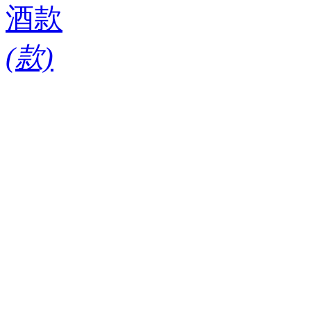
酒款
(
款)