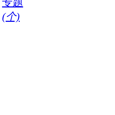
专题
(
个)
请输入搜索关键词
红酒知识
酒款
酒庄