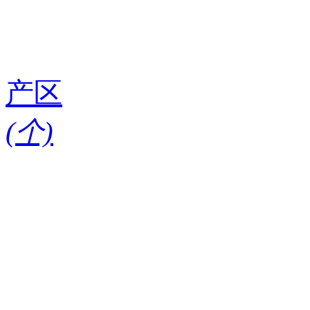
产区
(
个)