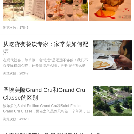
浏览次数：17846
从吃货变餐饮专家：家常菜如何配
酒
在现代社会，单单做一名“吃货”是远远不够的！我们不
仅要懂得怎么吃，还要懂得怎么喝，更要懂得怎么搭
配“吃&喝”！下面为你介绍7种常见美食应该如何搭配葡
浏览次数：20347
萄酒，让你从普通吃货晋升为优雅时髦的餐饮专家！
圣埃美隆Grand Cru和Grand Cru
Classe的区别
波尔多的Saint-Emilion Grand Cru和Saint-Emilion
Grand Cru Classe，两者之间虽然只相差一个单词，但
是它们的意思却大相径庭。
浏览次数：49320