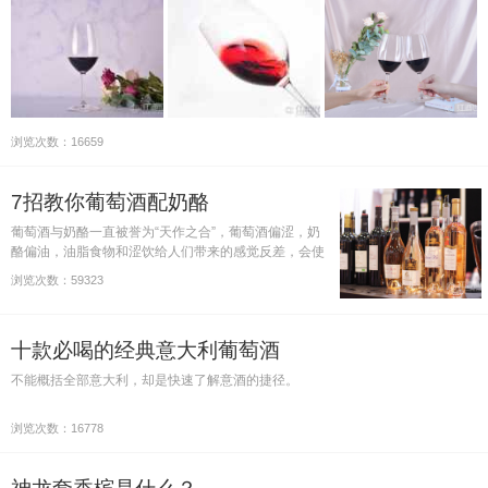
浏览次数：16659
7招教你葡萄酒配奶酪
葡萄酒与奶酪一直被誉为“天作之合”，葡萄酒偏涩，奶
酪偏油，油脂食物和涩饮给人们带来的感觉反差，会使
人们在干涩感觉的陪伴下，更容易接受油脂食物。与葡
浏览次数：59323
萄酒配餐一样，葡萄酒与奶酪搭配的目的在于提升各自
的风味。
十款必喝的经典意大利葡萄酒
不能概括全部意大利，却是快速了解意酒的捷径。
浏览次数：16778