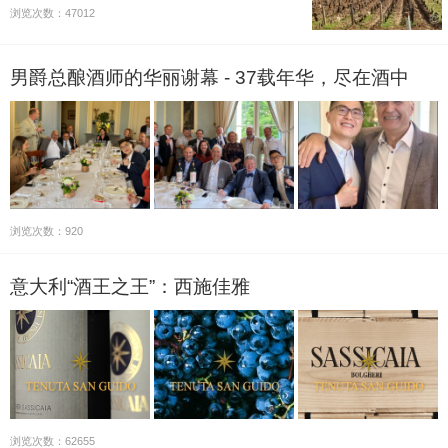
单从这一句话，就可以知道勃艮第在法国葡萄酒地图上
浏览次数：47012
的重要性。勃艮第的葡萄园多不胜数，其中最重要的特
级葡萄园有33座，一级…
男爵总酿酒师的华丽谢幕 - 37载年华，尽在酒中
浏览次数：920
意大利“酒王之王”：西施佳雅
浏览次数：62655