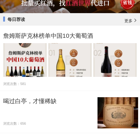
每日荐读
更多
詹姆斯萨克林榜单中国10大葡萄酒
浏览次数：581
喝过白亭，才懂稀缺
浏览次数：656