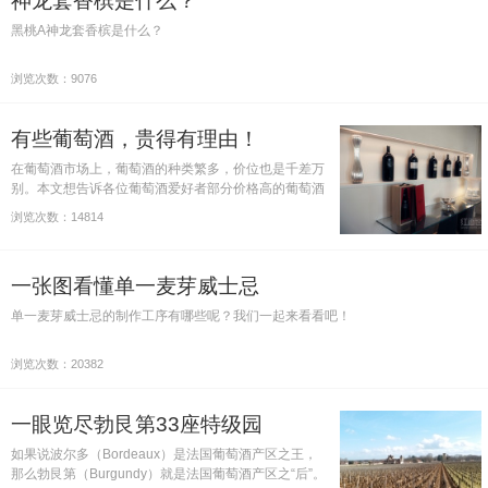
神龙套香槟是什么？
黑桃A神龙套香槟是什么？
浏览次数：9076
有些葡萄酒，贵得有理由！
在葡萄酒市场上，葡萄酒的种类繁多，价位也是千差万
别。本文想告诉各位葡萄酒爱好者部分价格高的葡萄酒
昂贵的理由。本文将以“葡萄”为线索，找出部分理由。
浏览次数：14814
一张图看懂单一麦芽威士忌
单一麦芽威士忌的制作工序有哪些呢？我们一起来看看吧！
浏览次数：20382
一眼览尽勃艮第33座特级园
如果说波尔多（Bordeaux）是法国葡萄酒产区之王，
那么勃艮第（Burgundy）就是法国葡萄酒产区之“后”。