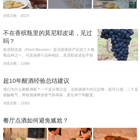
浏览次数：30237
不在香槟瓶里的莫尼耶皮诺，见过
吗？
莫尼耶皮诺（Pinot Meunier）是法国香槟产区的三大葡
萄品种之一。与其他两个品种相比，莫尼耶皮诺似乎很
难在香槟以外的地区找到，本文将针对“难找”这一问题
浏览次数：21586
较较真儿。
超10年醒酒经验总结建议
我们为什么要醒酒呢？一个是分离沉淀，去除酒液中的沉淀物，提升口感。二个是
接触氧气，帮助酒液释放香气和风味，柔化单宁和酸度。
浏览次数：13303
餐厅点酒如何避免尴尬？