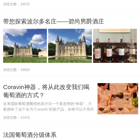
浏览次数：24575
带您探索波尔多名庄——碧尚男爵酒庄
浏览次数：19920
Coravin神器，将从此改变我们喝
葡萄酒的方式？
近来国际葡萄酒圈很热衷讨论一个新发明的“神器”，只
要拥有了这个名为“Coravin”的新产品，你将可以不用开
瓶就品尝到瓶里的酒，如果觉得陈年不够就继续放几
浏览次数：21475
年，等以后再喝！
法国葡萄酒分级体系