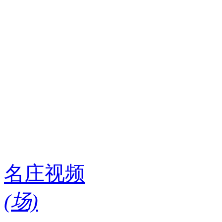
名庄视频
(
场)