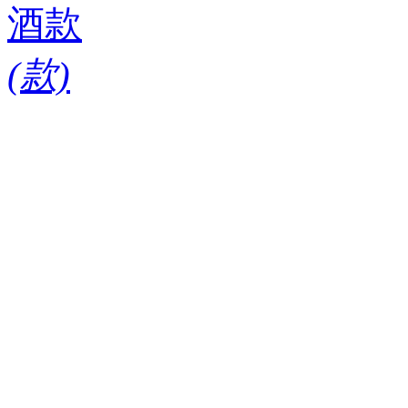
酒款
(
款)