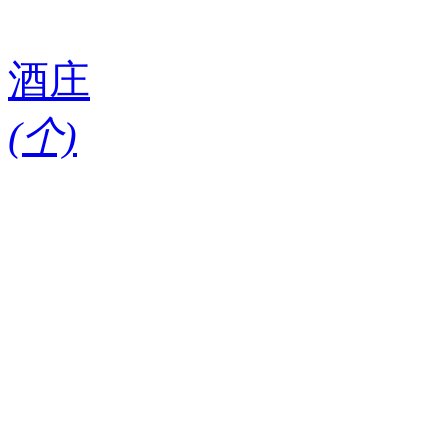
酒庄
(
个)