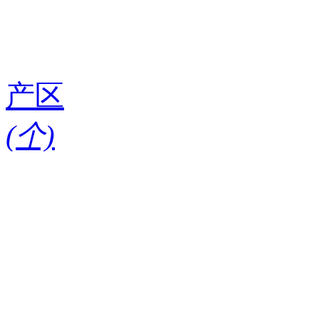
产区
(
个)