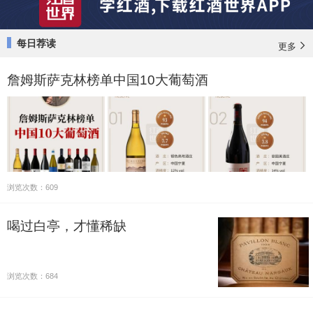
每日荐读
更多
詹姆斯萨克林榜单中国10大葡萄酒
浏览次数：609
喝过白亭，才懂稀缺
浏览次数：684