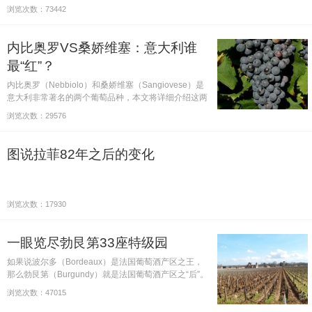
浏览次数：73442
内比奥罗VS桑娇维塞：意大利谁
最“红”？
内比奥罗（Nebbiolo）和桑娇维塞（Sangiovese）是
意大利非常著名的两个葡萄品种，本文将详细介绍这两
个葡萄品种。
浏览次数：29576
图说拉菲82年之后的变化
浏览次数：17930
一眼览尽勃艮第33座特级园
如果说波尔多（Bordeaux）是法国葡萄酒产区之王，
那么勃艮第（Burgundy）就是法国葡萄酒产区之“后”。
单从这一句话，就可以知道勃艮第在法国葡萄酒地图上
浏览次数：47015
的重要性。勃艮第的葡萄园多不胜数，其中最重要的特