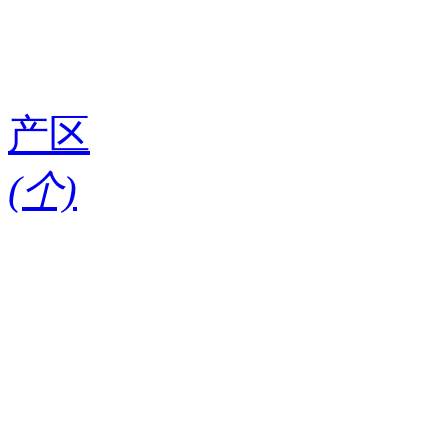
产区
(
个)