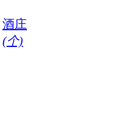
酒庄
(
个)