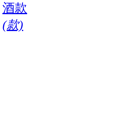
酒款
(
款)