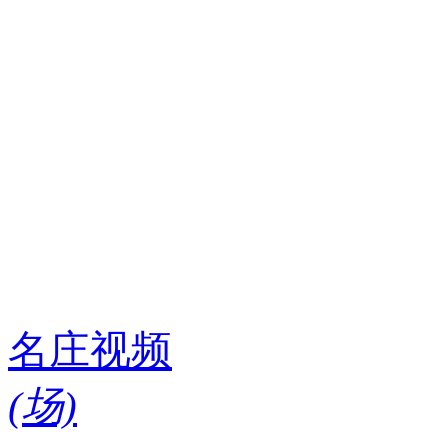
名庄视频
(
场)