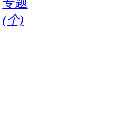
专题
(
个)
请输入搜索关键词
红酒知识
酒款
酒庄