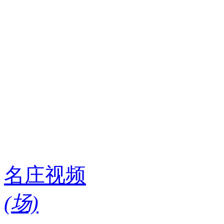
名庄视频
(
场)