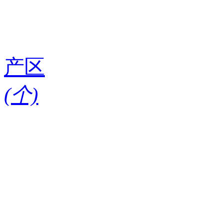
产区
(
个)