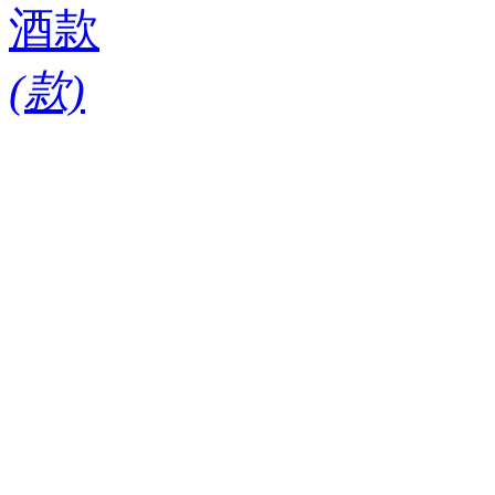
酒款
(
款)