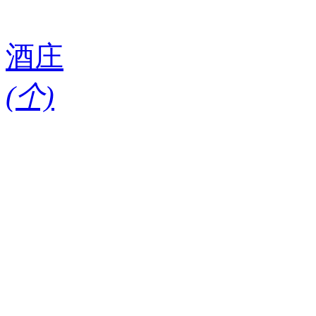
酒庄
(
个)