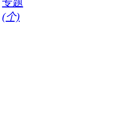
专题
(
个)
请输入搜索关键词
红酒知识
酒款
酒庄